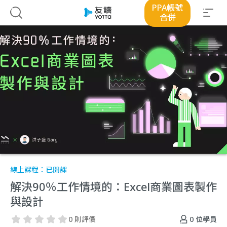
PPA帳號
合併
線上課程：
已開課
解決90％工作情境的：Excel商業圖表製作
與設計
0
位學員
0 則評價