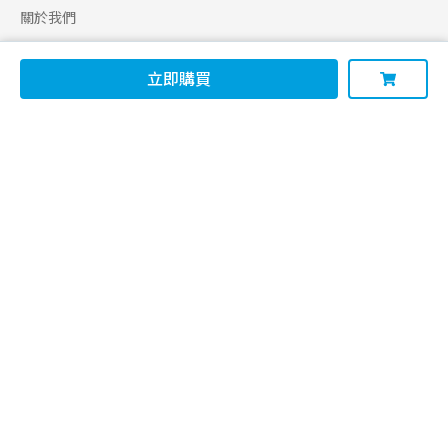
關於我們
合作申請
立即購買
幫助
使用條款
聯絡我們
165 全民防騙網
追蹤
Facebook
Instagram
Line@