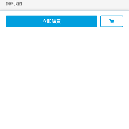
關於我們
合作申請
立即購買
幫助
使用條款
聯絡我們
165 全民防騙網
追蹤
Facebook
Instagram
Line@