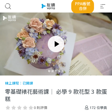
PPA帳號
合併
線上課程：
已開課
零基礎裱花藝術課｜ 必學 9 款花型 3 款蛋
糕
172
位學員
0 則評價