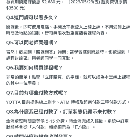
募資期間購課優惠 $2,680 元。 〔2023/05/23(五) 起將恢復原價
$3500 元〕
Q4.這門課可以看多久？
開課後，即可使用電腦、手機及平板登入上線上課，不用受到上課
時間及地點的限制，皆可無限次數重複觀看課程內容。
Q5.可以問老師問題嗎？
當然！歡迎到「
購課問答
」詢問 ; 當學習遇到問題時，也歡迎到「
課程討論區
」與老師同學一同互動。
Q6.我要如何購買課程呢？
非常的簡單！點擊「立即購買」的字樣，就可以成為本堂線上課程
的其中一位學員！
Q7.目前有哪些付款方式呢？
YOTTA 目前提供線上刷卡、ATM 轉帳及超商付款三種付款方式。
Q8.為什麼我已經付款了，訂單狀態仍顯示未付款？
金流處理時間需等候 5-15 分鐘，待金流完成入帳後，系統中訂單
狀態將會從「未付款」轉變顯示為「已付款」。
Q9.請問什麼時候會收到發票？