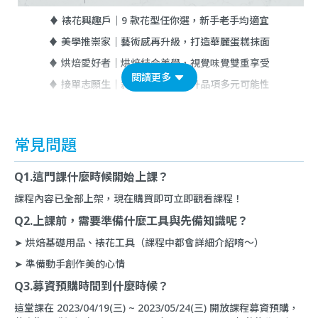
♦︎ 裱花興趣戶｜9 款花型任你選，新手老手均適宜
♦︎ 美學推崇家｜藝術感再升級，打造華麗蛋糕抹面
♦︎ 烘焙愛好者｜烘焙結合美學，視覺味覺雙重享受
閱讀更多
♦︎ 接單志願生｜斜槓甜點店，提升品項多元可能性
常見問題
Q1.這門課什麼時候開始上課？
課程內容已全部上架，現在購買即可立即觀看課程！
Q2.上課前，需要準備什麼工具與先備知識呢？
➤ 烘焙基礎用品、裱花工具（課程中都會詳細介紹唷～）
➤ 準備動手創作美的心情
Q3.募資預購時間到什麼時候？
這堂課在 2023/04/19(三) ~ 2023/05/24(三) 開放課程募資預購，