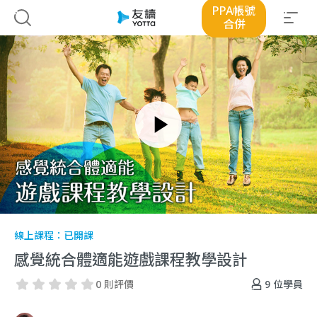
PPA帳號
合併
線上課程：
已開課
感覺統合體適能遊戲課程教學設計
9
位學員
0 則評價