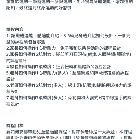
童喜歡運動—學習運動—參與運動，同時提昇身體適能，增加運動
認知，最終達到終身運動的好習慣。
課程內容
1.
認識體適能
：體適能介紹、3-6幼兒身體介紹如何設計、一個完
整的課程須包含那些
2.
家長如何操作1
心肺耐力
：兔子舞和快樂律動跳的課程設計
3.
家長如何操作2
肌耐力
：腿部剪刀石頭布(躺)和人體時鐘(膝碰地)
的課程設計
4.
家長如何操作3
柔軟度
：坐姿扭轉和無尾熊
的課程設計
5.
老師如何操作1
心肺耐力(多人)
：
超越賽跑和障礙跨跑跳
的課程
設計
6.
老師如何操作2肌
耐力(多人)
：過山洞(趴著)和提腿運球接力
的課
程設計
7.
老師如何操作3柔軟
度(多人)
：荷花開和大貓式+跨中線握手
的課
程設計
課程目標
要如何安排帶動兒童體適能課程，對許多老師是一大課題，本課程
特別針對老師們的教學需求，規劃「兒童體適能師資課程」，幫助