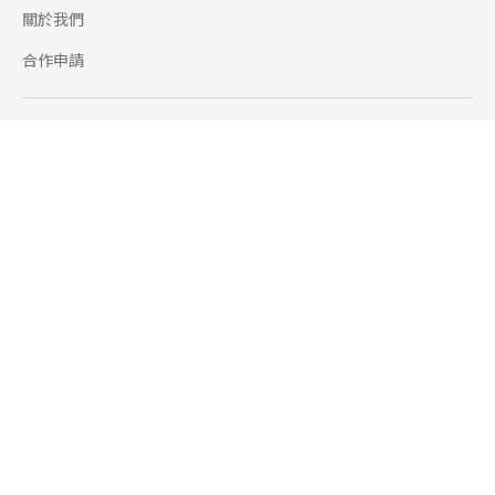
關於我們
合作申請
幫助
使用條款
聯絡我們
165 全民防騙網
追蹤
Facebook
Instagram
Line@