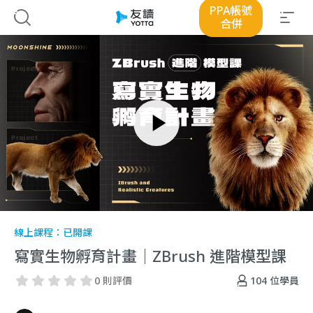
PPA帳號
合併
線上課程：
已開課
寫實生物孵育計畫｜ZBrush 進階模型課
104
位學員
0 則評價