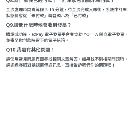
Q8.為什麼我已經付款了，訂單狀態仍顯示未付款？
金流處理時間需等候 5-15 分鐘，待金流完成入帳後，系統中訂單
狀態將會從「未付款」轉變顯示為「已付款」。
Q9.請問什麼時候會收到發票？
購課成功後，ezPay 電子發票平台會協助 YOTTA 開立電子發票，
並寄至你付款時留下的電子信箱。
Q10.我還有其他問題！
請使用
常見問題頁面
尋找相關文章解答，如果找不到相關問題時，
請透過
客服對話
視窗傳送訊息，直接告訴我們你的問題噢！