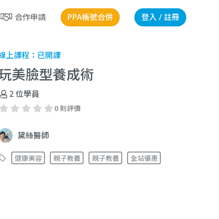
PPA帳號合併
登入 / 註冊
合作申請
線上課程：
已開課
玩美臉型養成術
2
位學員
0 則評價
黛絲醫師
健康美容
親子教養
親子教養
全站優惠