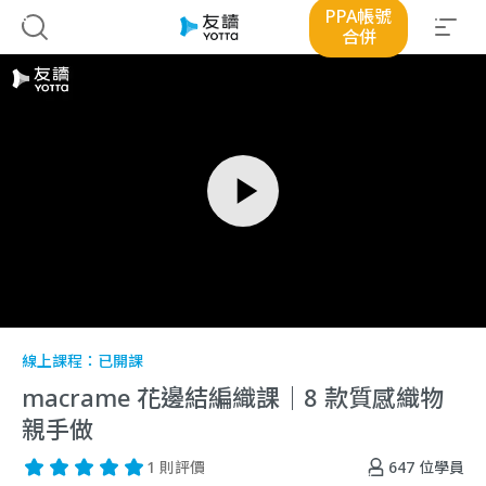
PPA帳號
合併
線上課程：
已開課
macrame 花邊結編織課｜8 款質感織物
親手做
647
位學員
1 則評價