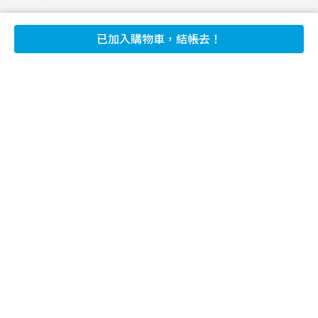
合作申請
已加入購物車，結帳去！
幫助
使用條款
聯絡我們
165 全民防騙網
追蹤
Facebook
Instagram
Line@
Youtube