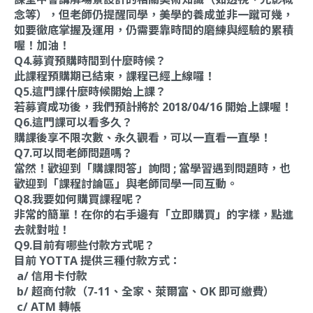
念等），但老師仍提醒同學，美學的養成並非一蹴可幾，
如要徹底掌握及運用，仍需要靠時間的磨練與經驗的累積
喔！加油！
Q4.募資預購時間到什麼時候？
此課程預購期已結束，課程已經上線囉！
Q5.這門課什麼時候開始上課？
若募資成功後，我們預計將於 2018/04/16 開始上課喔！
Q6.這門課可以看多久？
購課後享不限次數、永久觀看，可以一直看一直學！
Q7.可以問老師問題嗎？
當然！歡迎到「購課問答」詢問 ; 當學習遇到問題時，也
歡迎到「課程討論區」與老師同學一同互動。
Q8.我要如何購買課程呢？
非常的簡單！在你的右手邊有「立即購買」的字樣，點進
去就對啦！
Q9.目前有哪些付款方式呢？
目前 YOTTA 提供三種付款方式：
a/ 信用卡付款
b/ 超商付款（7-11、全家、萊爾富、OK 即可繳費）
c/ ATM 轉帳