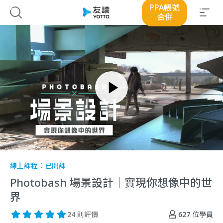
PPA帳號
合併
線上課程：
已開課
Photobash 場景設計｜實現你想像中的世
界
627
位學員
24 則評價