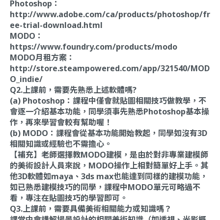
Photoshop：
http://www.adobe.com/ca/products/photoshop/fr
ee-trial-download.html
MODO：
https://www.foundry.com/products/modo
MODO月租方案：
http://store.steampowered.com/app/321540/MOD
O_indie/
Q2.上課前，需要先熟悉上述軟體嗎?
(a) Photoshop：課程中僅會就貼圖相關技巧做教學，不
會逐一介紹基本功能，同學須事先熟悉Photoshop基本操
作，再來學習會較有幫助喔！
(b) MODO：課程會從基本功能開始教起，同學如沒有3D
相關知識或經驗也不需擔心。
【補充】老師選擇教MODO建模，是由於對非專業建模師
的美術設計人員來說，MODO操作上相對簡單好上手。其
他3D軟體如maya、3ds max也能達到同樣的建模功能，
如已熟悉建模技巧的同學，課程中MODO單元可略過不
看，專注在貼圖技巧的學習即可。
Q3.上課前，需要具備美術相關能力或知識嗎？
課堂中會講解場景設計的相關美術知識（如透視、光影概