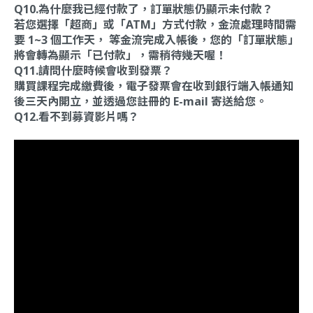
Q10.為什麼我已經付款了，訂單狀態仍顯示未付款？
若您選擇「超商」或「ATM」方式付款，金流處理時間需
要 1~3 個工作天， 等金流完成入帳後，您的「訂單狀態」
將會轉為顯示「已付款」，需稍待幾天喔！
Q11.請問什麼時候會收到發票？
購買課程完成繳費後，電子發票會在收到銀行端入帳通知
後三天內開立，並透過您註冊的 E-mail 寄送給您。
Q12.看不到募資影片嗎？