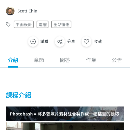
Scott Chin
平面設計
電繪
全站優惠
試看
分享
收藏
介紹
章節
問答
作業
公告
課程介紹