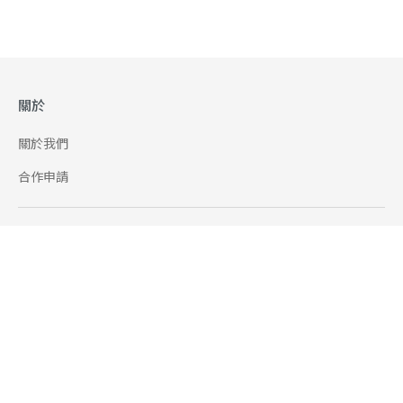
關於
關於我們
合作申請
幫助
使用條款
聯絡我們
165 全民防騙網