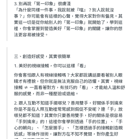
3. 別再說「第一印象」很膚淺
「為什麼同樣一件事，我說就被『噹』？別人說就沒
事？」你可能會有這樣的心聲，覺得大家對你有偏見。其
實這一切是從你給別人的「第一印象」就開始了，學到這
裡，你會掌握到營造美好「第一印象」的關鍵，讓你的想
法更容易被接受。
三、創造好感受，其實很簡單
1. 美好的視線接觸，你可以這樣「看」
你會害怕跟人有視線接觸嗎？大家都說講話要看著別人眼
睛才有禮貌，但你就是無法克服自己的恐懼。其實，視線
接觸 ≠ 一直看著對方，有技巧的「看」，才能給人溫和舒
服的感覺，而非一種壓迫或退縮。
2. 跟人互動不知道手擺哪兒？善用雙手，好關係手到擒來
你是不是在人際互動裡常常感到侷促不安呢？連「手」放
哪兒都不知道？其實你只要善用雙手，好的關係是很容易
「手到擒來」的！這裡你會學到透過「手的位置」、「手
心的朝向」、「怎麼握手」、「怎樣透過手的接觸創造親
近感」等操作技術，讓對方在不知不覺間，對你產生好