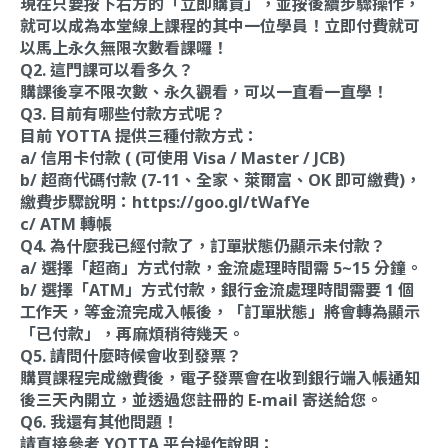
現在只要按下右方的「立即購買」，並按後續步驟操作，
就可以成為本堂線上課程的其中一位學員！立即付費就可
以馬上永久無限次數看課囉！
Q2. 這門課可以看多久？
購課後享不限次數、永久觀看，可以一直看一直學！
Q3. 目前有哪些付款方式呢？
目前 YOTTA 提供三種付款方式：
a/ 信用卡付款 ( (可使用 Visa / Master / JCB)
b/ 超商代碼付款 (7-11、全家、萊爾富、OK 即可繳費)，
繳費步驟說明：
https://goo.gl/tWafYe
c/ ATM 轉帳
Q4. 為什麼我已經付款了，訂單狀態仍顯示未付款？
a/ 選擇「超商」方式付款，金流處理時間需 5~15 分鐘。
b/ 選擇「ATM」方式付款，銀行金流處理時間需要 1 個
工作天，等金流完成入帳後，「訂單狀態」將會轉為顯示
「已付款」，再麻煩稍待幾天。
Q5. 請問什麼時候會收到發票？
購買課程完成繳費後，電子發票會在收到銀行端入帳通知
後三天內開立，並透過您註冊的 E-mail 寄送給您。
Q6. 我還有其他問題！
請直接參考 YOTTA 平台操作說明：