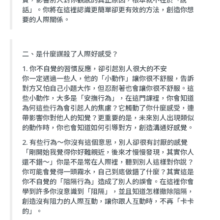
話」。你將在這裡認識更簡單卻更有效的方法，創造你想
要的人際關係。
二、是什麼謀殺了人際好感受？
1. 你不自覺的習慣反應，卻引起別人很大的不安
你一定遇過一些人，他的「小動作」讓你很不舒服，告訴
對方又怕自己小題大作，但忍耐著也會讓你很不舒服。這
些小動作，大多是「安撫行為」，在這門課裡，你會知道
為何這些行為會引起人的焦慮？它觸動了你什麼感受，連
帶影響你對他人的知覺？更重要的是，未來別人出現類似
的動作時，你也會知道如何引導對方，創造溝通好感覺。
2. 有些行為～你沒有這個意思，別人卻很有討厭的感覺
「剛開始我覺得你好難親近，後來才慢慢發現，其實你人
還不錯～」你是不是常在人際裡，聽到別人這樣對你說？
你可能會覺得一頭霧水，自己到底做錯了什麼？其實這是
你不自覺的「阻隔行為」造成了別人的誤會。在這裡你會
學到許多你沒意識到「阻隔」，並且知道怎樣撤除阻隔，
創造沒有阻力的人際互動，讓你跟人互動時，不再「卡卡
的」。