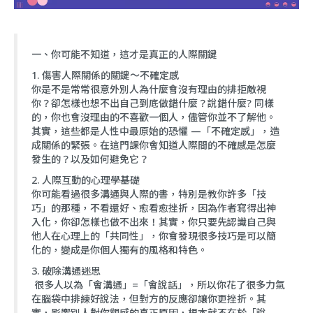
一、你可能不知道，這才是真正的人際關鍵
1. 傷害人際關係的關鍵～不確定感
你是不是常常很意外別人為什麼會沒有理由的排拒敵視
你？卻怎樣也想不出自己到底做錯什麼？說錯什麼? 同樣
的，你也會沒理由的不喜歡一個人，儘管你並不了解他。
其實，這些都是人性中最原始的恐懼 —「不確定感」，造
成關係的緊張。在這門課你會知道人際間的不確感是怎麼
發生的？以及如何避免它？
2. 人際互動的心理學基礎
你可能看過很多溝通與人際的書，特別是教你許多「技
巧」的那種，不看還好、愈看愈挫折，因為作者寫得出神
入化，你卻怎樣也做不出來！其實，你只要先認識自己與
他人在心理上的「共同性」，你會發現很多技巧是可以簡
化的，變成是你個人獨有的風格和特色。
3. 破除溝通迷思
很多人以為「會溝通」=「會說話」，所以你花了很多力氣
在腦袋中排練好說法，但對方的反應卻讓你更挫折。其
實，影響別人對你觀感的真正原因，根本就不在於「說