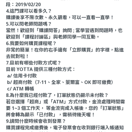
段：2019/02/20
4.這門課可以看多久？
購課後享不限次數、永久觀看，可以一直看一直學！
5.可以問老師問題嗎？
當然！歡迎到「購課問答」詢問 ; 當學習遇到問題時，也
歡迎到「課程討論區」與老師同學一同互動。
6.我要如何購買課程呢？
非常的簡單！在你的右手邊有「立即購買」的字樣，點進
去就對啦！
7.目前有哪些付款方式呢？
目前 YOTTA 提供三種付款方式：
a/ 信用卡付款
b/ 超商付款（7-11、全家、萊爾富、OK 即可繳費）
c/ ATM 轉帳
8.為什麼我已經付款了，訂單狀態仍顯示未付款？
若您選擇「超商」或「ATM」方式付款，金流處理時間需
要 1~3 個工作天， 等金流完成入帳後，您的「訂單狀態」
將會轉為顯示「已付款」，需稍待幾天喔！
9.請問什麼時候會收到發票？
購買課程完成繳費後，電子發票會在收到銀行端入帳通知