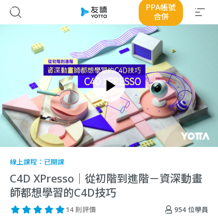
PPA帳號
合併
線上課程：
已開課
C4D XPresso｜從初階到進階－資深動畫
師都想學習的C4D技巧
954
位學員
14 則評價