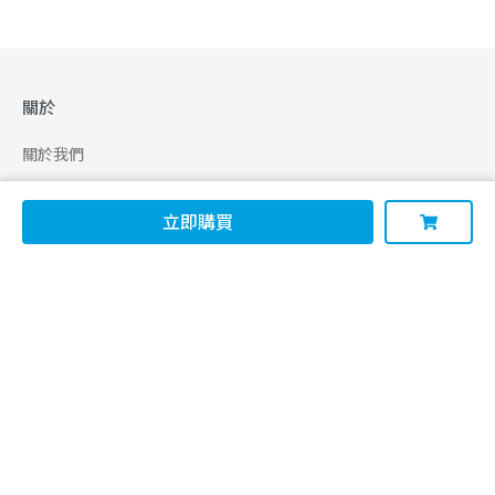
關於
關於我們
合作申請
立即購買
幫助
使用條款
聯絡我們
165 全民防騙網
追蹤