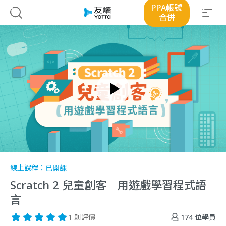
PPA帳號
合併
線上課程：
已開課
Scratch 2 兒童創客｜用遊戲學習程式語
言
174
位學員
1 則評價