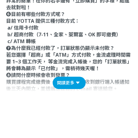
非常的簡單！在你的右手邊有「立即購買」的字樣，點進
去就對啦！
❻目前有哪些付款方式呢？
目前 YOTTA 提供三種付款方式：
a/ 信用卡付款
b/ 超商付款（7-11、全家、萊爾富、OK 即可繳費）
c/ ATM 轉帳
❼為什麼我已經付款了，訂單狀態仍顯示未付款？
若您選擇「超商」或「ATM」方式付款，金流處理時間需
要 1~3 個工作天， 等金流完成入帳後，您的「訂單狀態」
將會轉為顯示「已付款」，需稍待幾天喔！
❽請問什麼時候會收到發票？
購買課程完成繳費後，電子發票會在收到銀行端入帳通知
閱讀更多
後三天內開立，並透過您註冊的 E-mail 寄送給您。