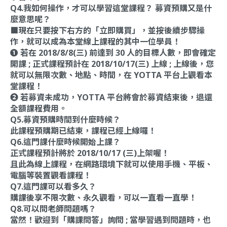
Q4.我如何操作，才可以學習這堂課程？ 募資預購又是什
麼意思呢？
■現在只要按下右方的「立即購買」，並按後續步驟操
作，就可以成為本堂線上課程的其中一位學員！
❶ 若在 2018/8/8(三) 前達到 30 人的目標人數，即會確定
開課 ; 正式課程預計在 2018/10/17(三) 上線 ; 上線後，您
就可以無限次數、地點、時間，在 YOTTA 平台上觀看本
堂課程！
❷ 若募資未成功，YOTTA 平台將會於募資結束後，退還
全額課程費用。
Q5.募資預購時間到什麼時候？
此課程預購期已結束，課程已經上線囉！
Q6.這門課什麼時候開始上課？
正式課程預計將於 2018/10/17 (三)上架喔！
且此為線上課程，在網路環境下就可以使用手機、平板、
電腦等裝置觀看課程！
Q7.這門課可以看多久？
購課後享不限次數、永久觀看，可以一直看一直學！
Q8.可以問老師問題嗎？
當然！歡迎到「購課問答」詢問 ; 當學習遇到問題時，也