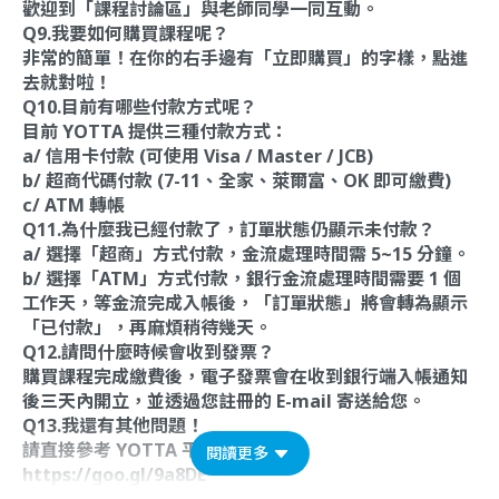
歡迎到「課程討論區」與老師同學一同互動。
Q9.我要如何購買課程呢？
非常的簡單！在你的右手邊有「立即購買」的字樣，點進
去就對啦！
Q10.目前有哪些付款方式呢？
目前 YOTTA 提供三種付款方式：
a/ 信用卡付款 (可使用 Visa / Master / JCB)
b/ 超商代碼付款 (7-11、全家、萊爾富、OK 即可繳費)
c/ ATM 轉帳
Q11.為什麼我已經付款了，訂單狀態仍顯示未付款？
a/ 選擇「超商」方式付款，金流處理時間需 5~15 分鐘。
b/ 選擇「ATM」方式付款，銀行金流處理時間需要 1 個
工作天，等金流完成入帳後，「訂單狀態」將會轉為顯示
「已付款」，再麻煩稍待幾天。
Q12.請問什麼時候會收到發票？
購買課程完成繳費後，電子發票會在收到銀行端入帳通知
後三天內開立，並透過您註冊的 E-mail 寄送給您。
Q13.我還有其他問題！
請直接參考 YOTTA 平台操作說明：
閱讀更多
https://goo.gl/9a8DE