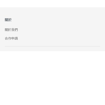
關於
關於我們
合作申請
幫助
使用條款
聯絡我們
165 全民防騙網
追蹤