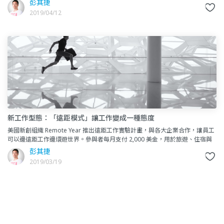
彭其捷
2019/04/12
新工作型態：「遠距模式」讓工作變成一種態度
美國新創組織 Remote Year 推出遠距工作實驗計畫，與各大企業合作，讓員工
可以邊遠距工作邊環遊世界。參與者每月支付 2,000 美金，用於旅遊、住宿與
工作空間租借等。員工在一年內可邊進行原有工
彭其捷
2019/03/19