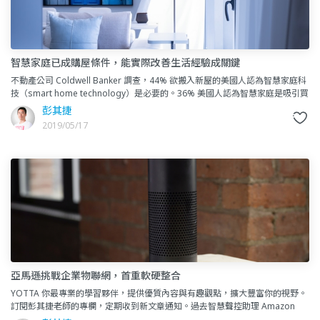
智慧家庭已成購屋條件，能實際改善生活經驗成關鍵
不動產公司 Coldwell Banker 調查，44% 欲搬入新屋的美國人認為智慧家庭科
技（smart home technology）是必要的。36% 美國人認為智慧家庭是吸引買
房的重點。不論哪一
彭其捷
2019/05/17
亞馬遜挑戰企業物聯網，首重軟硬整合
YOTTA 你最專業的學習夥伴，提供優質內容與有趣觀點，擴大豐富你的視野。
訂閱彭其捷老師的專欄，定期收到新文章通知。過去智慧聲控助理 Amazon
Echo 多半被用於消費者市場。現在以色列企業智慧（