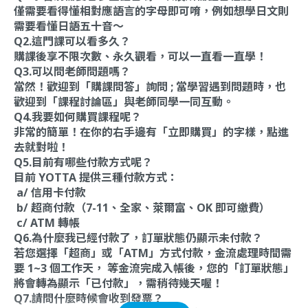
僅需要看得懂相對應語言的字母即可唷，例如想學日文則
需要看懂日語五十音～
Q2.這門課可以看多久？
購課後享不限次數、永久觀看，可以一直看一直學！
Q3.可以問老師問題嗎？
當然！歡迎到「購課問答」詢問 ; 當學習遇到問題時，也
歡迎到「課程討論區」與老師同學一同互動。
Q4.我要如何購買課程呢？
非常的簡單！在你的右手邊有「立即購買」的字樣，點進
去就對啦！
Q5.目前有哪些付款方式呢？
目前 YOTTA 提供三種付款方式：
a/ 信用卡付款
b/ 超商付款（7-11、全家、萊爾富、OK 即可繳費）
c/ ATM 轉帳
Q6.為什麼我已經付款了，訂單狀態仍顯示未付款？
若您選擇「超商」或「ATM」方式付款，金流處理時間需
要 1~3 個工作天， 等金流完成入帳後，您的「訂單狀態」
將會轉為顯示「已付款」，需稍待幾天喔！
Q7.請問什麼時候會收到發票？