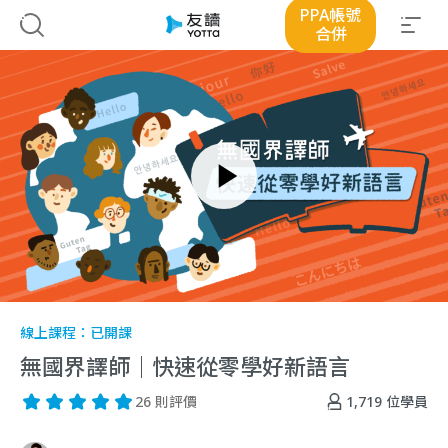
PPA帳號
合併
線上課程：
已開課
無國界譯師｜快速從零學好新語言
1,719
位學員
26 則評價