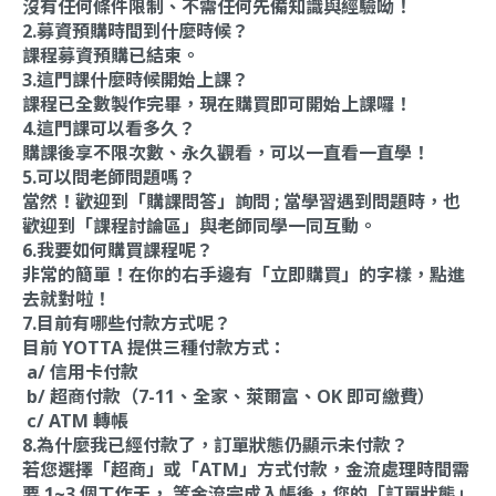
沒有任何條件限制、不需任何先備知識與經驗呦！
2.募資預購時間到什麼時候？
課程募資預購已結束。
3.這門課什麼時候開始上課？
課程已全數製作完畢，現在購買即可開始上課囉！
4.這門課可以看多久？
購課後享不限次數、永久觀看，可以一直看一直學！
5.可以問老師問題嗎？
當然！歡迎到「購課問答」詢問 ; 當學習遇到問題時，也
歡迎到「課程討論區」與老師同學一同互動。
6.我要如何購買課程呢？
非常的簡單！在你的右手邊有「立即購買」的字樣，點進
去就對啦！
7.目前有哪些付款方式呢？
目前 YOTTA 提供三種付款方式：
a/ 信用卡付款
b/ 超商付款（7-11、全家、萊爾富、OK 即可繳費）
c/ ATM 轉帳
8.為什麼我已經付款了，訂單狀態仍顯示未付款？
若您選擇「超商」或「ATM」方式付款，金流處理時間需
要 1~3 個工作天， 等金流完成入帳後，您的「訂單狀態」