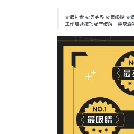
☞最扎實 ☞最完整 ☞最吸睛 
工作加速技巧秘辛破解，達成最