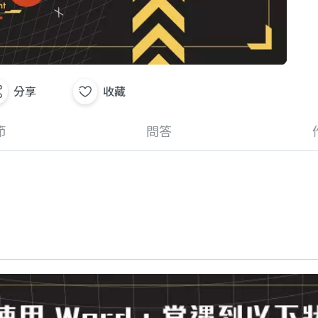
分享
收藏
節
問答