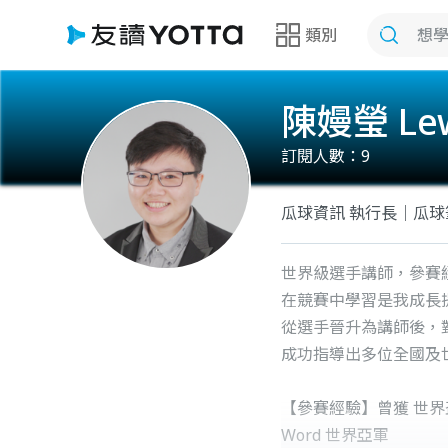
類別
陳嫚瑩 Lew
訂閱人數：
9
瓜球資訊 執行長｜瓜球
世界級選手講師，參賽
在競賽中學習是我成長
從選手晉升為講師後，
成功指導出多位全國及
【參賽經驗】曾獲 世
Word 世界亞軍