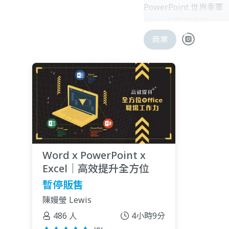
PowerPoint 世界季軍
Excel 世界TOP 10
Word、PowerPoint
商業
【教學經驗】
公家機關、大專院校、
史瓦濟蘭技職教育種子教師
世界盃台灣代表隊 世
全國技藝競賽 文書處理
Word x PowerPoint x
Excel｜高效提升全方位
Office 職場工作力
暫停販售
陳嫚瑩 Lewis
486 人
4小時9分