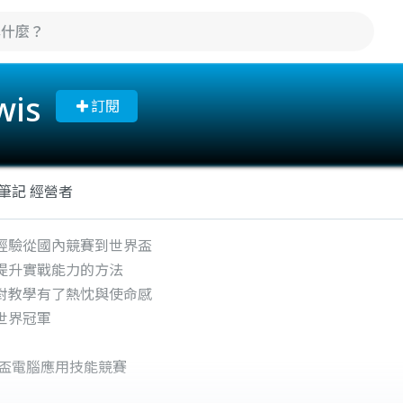
is
訂閱
筆記 經營者
經驗從國內競賽到世界盃
提升實戰能力的方法
對教學有了熱忱與使命感
世界冠軍
界盃電腦應用技能競賽