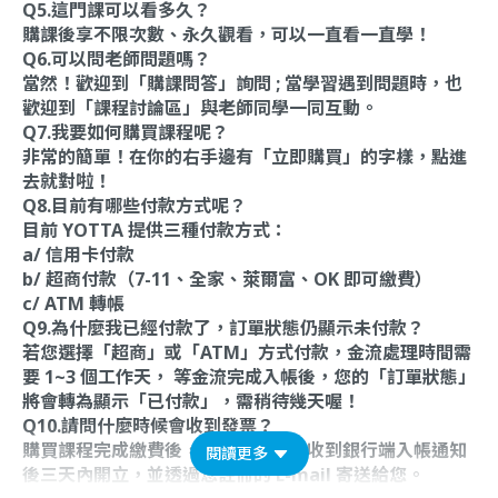
Q5.這門課可以看多久？
購課後享不限次數、永久觀看，可以一直看一直學！
Q6.可以問老師問題嗎？
當然！歡迎到「購課問答」詢問 ; 當學習遇到問題時，也
歡迎到「課程討論區」與老師同學一同互動。
Q7.我要如何購買課程呢？
非常的簡單！在你的右手邊有「立即購買」的字樣，點進
去就對啦！
Q8.目前有哪些付款方式呢？
目前 YOTTA 提供三種付款方式：
a/ 信用卡付款
b/ 超商付款（7-11、全家、萊爾富、OK 即可繳費）
c/ ATM 轉帳
Q9.為什麼我已經付款了，訂單狀態仍顯示未付款？
若您選擇「超商」或「ATM」方式付款，金流處理時間需
要 1~3 個工作天， 等金流完成入帳後，您的「訂單狀態」
將會轉為顯示「已付款」，需稍待幾天喔！
Q10.請問什麼時候會收到發票？
購買課程完成繳費後，電子發票會在收到銀行端入帳通知
閱讀更多
後三天內開立，並透過您註冊的 E-mail 寄送給您。