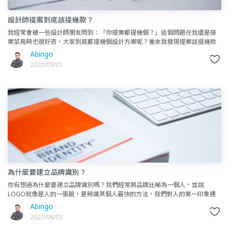
設計師提案到底該提幾款？
我經常會被一些設計師朋友問到：「你提案都提幾個？」這個問題在我還是接
案菜鳥時也很好奇，大家到底都提幾個設計方案呢？後來我發現提案該提幾款
並沒有一定的標準，在我一路以來的提案經驗裡有提過十幾個的，也有只
Abingo
2020/09/01
為什麼要建立品牌識別？
你有想過為什麼要建立品牌識別嗎？我們經常將品牌比喻為一個人，並說
LOGO就像是人的一張臉，是辨識某個人最快的方法，我們對人的第一印象通
常也是來自於臉。但是完整的品牌識別設計並不會只是在設計一張臉，從他
Abingo
2020/08/03