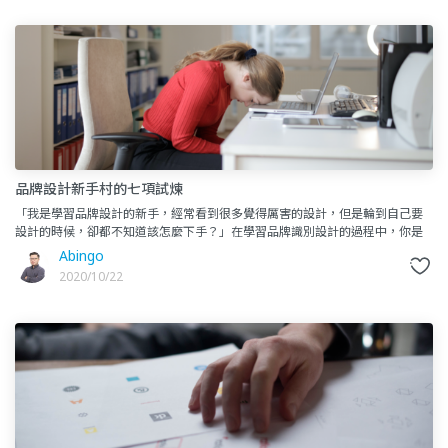
品牌設計新手村的七項試煉
「我是學習品牌設計的新手，經常看到很多覺得厲害的設計，但是輪到自己要
設計的時候，卻都不知道該怎麼下手？」在學習品牌識別設計的過程中，你是
否也有過相同類似的疑問呢？先別著急！在開始著手設計之前，我想跟大
Abingo
2020/10/22