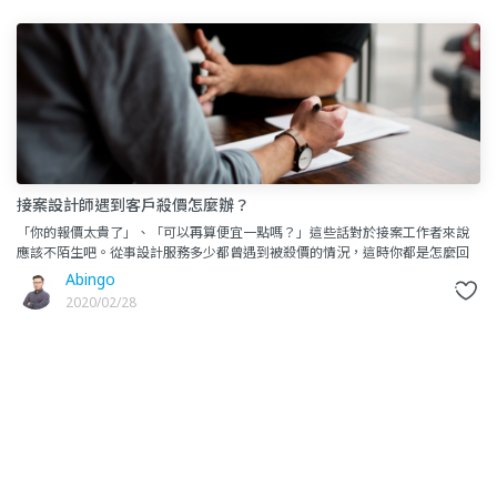
接案設計師遇到客戶殺價怎麼辦？
「你的報價太貴了」、「可以再算便宜一點嗎？」這些話對於接案工作者來說
應該不陌生吧。從事設計服務多少都曾遇到被殺價的情況，這時你都是怎麼回
應的呢？你是很有個性的不給殺，並且帥氣的說：「覺得別家便宜那就去
Abingo
2020/02/28