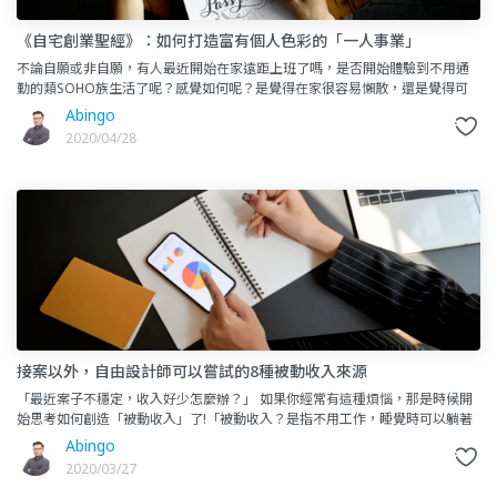
《自宅創業聖經》：如何打造富有個人色彩的「一人事業」
不論自願或非自願，有人最近開始在家遠距上班了嗎，是否開始體驗到不用通
勤的類SOHO族生活了呢？感覺如何呢？是覺得在家很容易懶散，還是覺得可
以自主安排工作其實不錯，也想試看看開始當個自由工作者？大家可能
Abingo
2020/04/28
接案以外，自由設計師可以嘗試的8種被動收入來源
「最近案子不穩定，收入好少怎麼辦？」 如果你經常有這種煩惱，那是時候開
始思考如何創造「被動收入」了!「被動收入？是指不用工作，睡覺時可以躺著
賺那種嗎？」不不，被動收入並不是你想的那樣。&nb
Abingo
2020/03/27