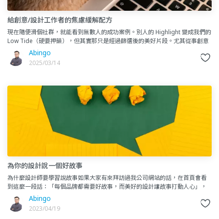
給創意/設計工作者的焦慮緩解配方
現在隨便滑個社群，就能看到無數人的成功案例。別人的 Highlight 變成我們的
Low Tide（硬要押韻），但其實那只是經過篩選後的美好片段。尤其從事創意
或是創作類型的工作，回饋機制通常比較「外
Abingo
2025/03/14
為你的設計說一個好故事
為什麼設計師要學習說故事如果大家有來拜訪過我公司網站的話，在首頁會看
到這麼一段話：「每個品牌都需要好故事，而美好的設計讓故事打動人心」，
因此說出好故事一直都是我在做設計時不忘的初衷。 設計工
Abingo
2023/04/19