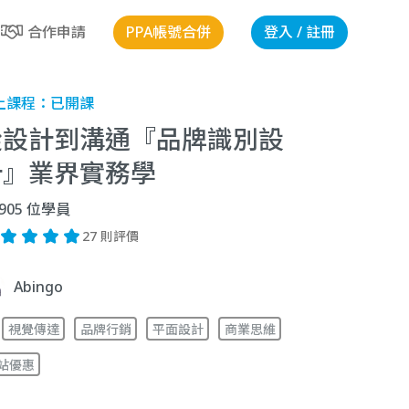
PPA帳號合併
登入 / 註冊
合作申請
上課程：
已開課
從設計到溝通『品牌識別設
計』業界實務學
905
位學員
27 則評價
Abingo
視覺傳達
品牌行銷
平面設計
商業思維
站優惠