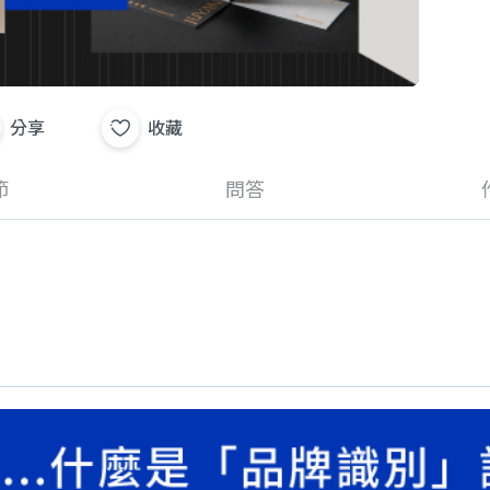
分享
收藏
節
問答