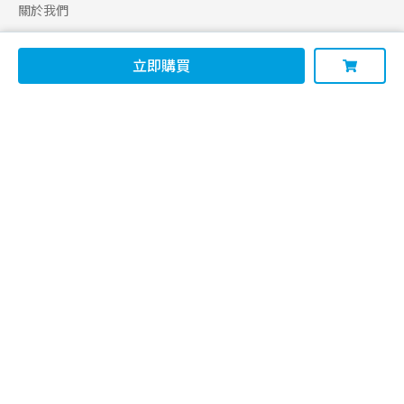
關於我們
合作申請
立即購買
幫助
使用條款
聯絡我們
165 全民防騙網
追蹤
Facebook
Instagram
Line@