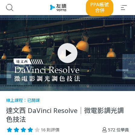
PPA帳號
合併
線上課程：
已開課
達文西 DaVinci Resolve｜微電影調光調
色技法
572
位學員
16 則評價