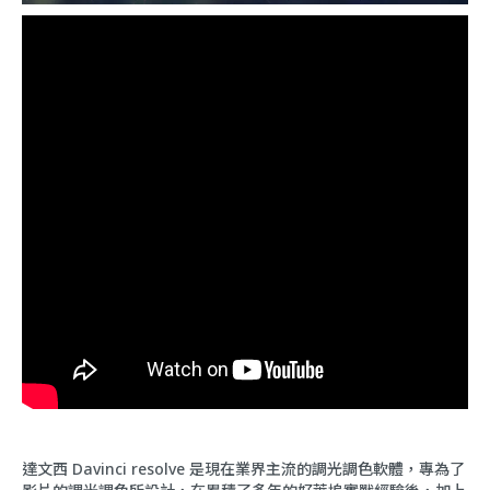
達文西 Davinci resolve 是現在業界主流的調光調色軟體，專為了