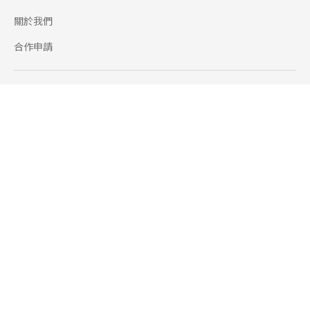
關於我們
合作申請
幫助
使用條款
聯絡我們
165 全民防騙網
追蹤
Facebook
Instagram
Line@