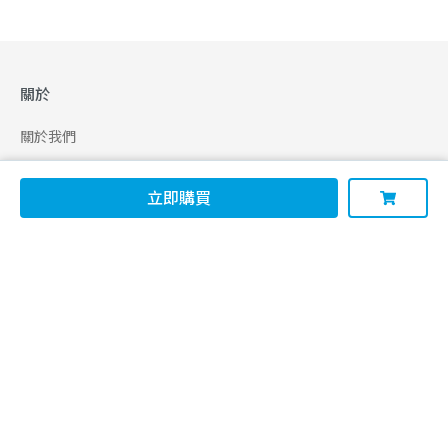
關於
關於我們
合作申請
立即購買
幫助
使用條款
聯絡我們
165 全民防騙網
追蹤