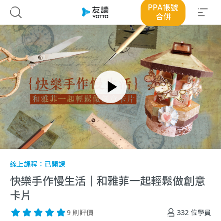
PPA帳號
合併
線上課程：
已開課
快樂手作慢生活｜和雅菲一起輕鬆做創意
卡片
332
位學員
9 則評價