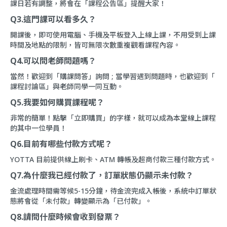
課日若有調整，將會在「
課程公告區
」提醒大家！
Q3.這門課可以看多久？
開課後，即可使用電腦、手機及平板登入上線上課，不用受到上課
時間及地點的限制，皆可無限次數重複觀看課程內容。
Q4.可以問老師問題嗎？
當然！歡迎到「
購課問答
」詢問 ; 當學習遇到問題時，也歡迎到「
課程討論區
」與老師同學一同互動。
Q5.我要如何購買課程呢？
非常的簡單！點擊「立即購買」的字樣，就可以成為本堂線上課程
的其中一位學員！
Q6.目前有哪些付款方式呢？
YOTTA 目前提供線上刷卡、ATM 轉帳及超商付款三種付款方式。
Q7.為什麼我已經付款了，訂單狀態仍顯示未付款？
金流處理時間需等候5-15分鐘，待金流完成入帳後，系統中訂單狀
態將會從「未付款」轉變顯示為「已付款」。
Q8.請問什麼時候會收到發票？