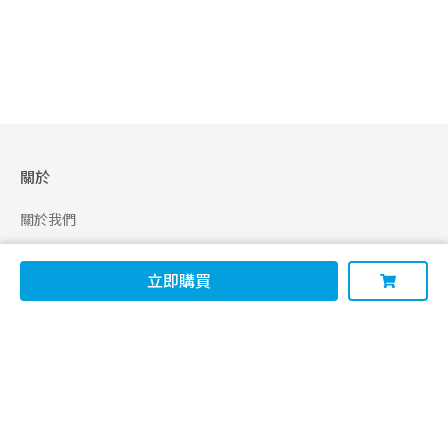
關於
關於我們
合作申請
立即購買
幫助
使用條款
聯絡我們
165 全民防騙網