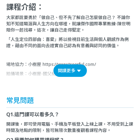
課程介紹：
大家都說要勇於「做自己、但不先了解自己怎麼做自己？ 不論你
知不知道職涯與人生方向在哪裡，就讓傑作國際專業教練-陳世明
陪你一起找尋。這次，讓自己走得堅定。
「人生定位四部曲：喜愛」將以檢視目前生活與個人觀感作為例
證，藉由不同的面向去證實自己認為有意義與認同的價值。
場地協力：小樹屋
https://www.treerful.com/
閱讀更多
拍攝場景：小樹屋-國父紀念館E
常見問題
Q1.這門課可以看多久？
開課後，即可使用電腦、手機及平板登入上線上課，不用受到上課
時間及地點的限制，皆可無限次數重複觀看課程內容。