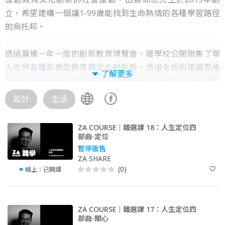
立，希望建構一個讓1-99歲能找到生命熱情的各種學習路徑
的烏托邦。
透過籌備一年一度的創新教育博覽會，雜學校公開徵集了華
人世界各種非典型教育與文化的創新，透過全新的策展思維
了解更多
創造出一個多元多樣的舞台，打破框架讓人與人在這各種跨
域的串連與交流中共好，同時讓更多的探索與驚喜發生，促
設計
生活
使教育轉化為多樣生活型態的獨創展現，培養更多人才與機
會的可能。
ZA COURSE｜雜選課 18：人生定位四
部曲-定位
持續建構起教育新創加速器，協助更多教育創新理念與新創
暫停販售
ZA SHARE
事業，往雜學笑創辦的初心一步一步邁進：「如果每一個人
(0)
線上：
已開課
都可以在熱情裡面做事，這個社會將會有多強大」！
ZA COURSE｜雜選課 17：人生定位四
部曲-關心