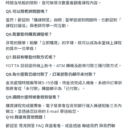
時間及地點的限制，皆可無限次數重複觀看課程內容。
Q5.可以問老師問題嗎？
當然！歡迎到「
購課問答
」詢問 ; 當學習遇到問題時，也歡迎到「
課程討論區
」與老師同學一同互動。
Q6.我要如何購買課程呢？
非常的簡單！點擊「立即購買」的字樣，就可以成為本堂線上課程
的其中一位學員！
Q7.目前有哪些付款方式呢？
YOTTA 目前提供線上刷卡、ATM 轉帳及超商付款三種付款方式。
Q8.為什麼我已經付款了，訂單狀態仍顯示未付款？
金流處理時間需等候5-15分鐘，待金流完成入帳後，系統中訂單狀
態將會從「未付款」轉變顯示為「已付款」。
Q9.請問什麼時候會收到發票？
購買課程完成繳費後，電子發票會在收到銀行端入帳通知後三天內
開立，並透過您註冊的 E-mail 寄送給您。
Q10.我還有其他問題！
歡迎至
常見問答 FAQ
頁面看看，或是透過
聯絡我們
與我們聯