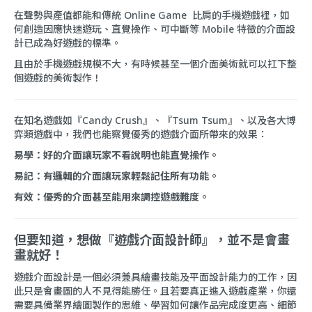
在聲勢與產值都能和傳統 Online Game 比肩的手機遊戲裡，如
何創造因應快速遊玩、直覺操作、可中斷等 Mobile 特徵的介面設
計已成為好遊戲的標準。
且由於手機遊戲規模不大，有時候甚至一個介面美術就可以扛下整
個遊戲的美術製作！
在知名遊戲如『Candy Crush』、『Tsum Tsum』、以及各大博
弈類遊戲中，我們也能察覺優秀的遊戲介面所帶來的效果：
易學：好的介面讓玩家不看說明也能直覺操作。
易記：有邏輯的介面讓玩家輕鬆記住所有功能。
有效：優秀的介面甚至能用來調控遊戲難度。
但要知道，想做『遊戲介面設計師』，並不是會畫
畫就好！
遊戲介面設計是一個必須兼具繪畫技能及平面設計能力的工作，因
此只是會畫圖的人不見得能勝任。且若要真正進入遊戲產業，你還
需要具備業界繪圖製作的思維、學習如何讓作品完成度更高、細節