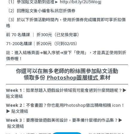
〔1〕參加貼文活動到這裡►
http://bit.ly/2U5Wogj
〔2〕回應貼文後小編會私訊您折價券
〔3〕於以下折價活動時間內，使用折價券完成購買即可享折扣價
格
前 70 名購課 ｜ 折300元（已兌換完畢）
71-200名購課｜折200元（只到02/05）
註：進入結帳頁面➜輸入序號➜按下「使用」，才是真正使用到折
價券喔！
你還可以在無多老師的粉絲團
參加貼文活動
領取多份
Photoshop
圖層樣式
素材
Week 1
：如果想踏入遊戲設計領域我可能會遇到什麼問題呢？▶︎
貼文連結
Week 2
：不會畫圖？你也能用Photoshop做出精緻相機 icon！
▶︎
貼文連結
Week 3
：要應徵做遊戲美術設計，要準備什麼樣的作品集？▶︎
貼文連結