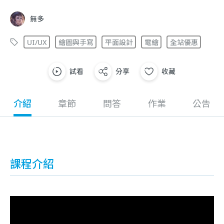
無多
UI/UX
繪圖與手寫
平面設計
電繪
全站優惠
試看
分享
收藏
介紹
章節
問答
作業
公告
課程介紹