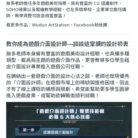
無多老師擔任多年遊戲美術指導、具有豐富的 CG 插畫創作、
SOHO接案以及電繪教學經驗，也在多間學校、企業單位擔任講
師，教學資歷可說是相當豐富！
看更多作品：
Wuduo ArtStation
、
Facebook粉絲團
教你成為遊戲介面設計師—談談這堂課的設計初衷
無多老師本身擁有豐富的遊戲美術設計經驗，也具備多種
類型、載具與主題的遊戲介面作品，更曾教導多位學生藉
由介面設計專業進入遊戲公司任職。
在歸納出一套遊戲介面的設計心法之餘，老師也發現優秀
的「介面設計師」在遊戲市場上的稀缺與進修困境，因此
才有了線上課程的構想與規劃、希望能幫助更多學生圓夢
進入遊戲產業、或幫助欲轉職者順利就職！