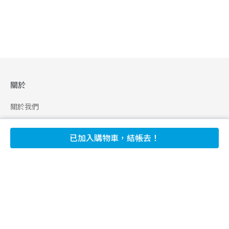
關於
關於我們
合作申請
已加入購物車，結帳去！
幫助
使用條款
聯絡我們
165 全民防騙網