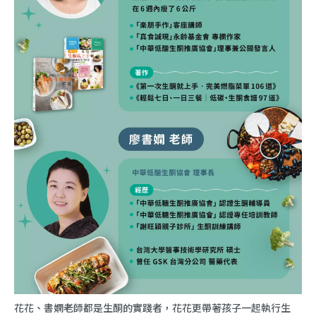
花花、書嫻老師都是生酮的實踐者，花花更帶著孩子一起執行生