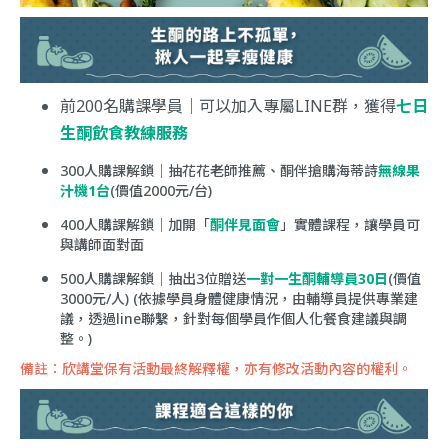
前200名購課學員｜可以加入專屬LINE群，獲得
七日
生酮飲食教練服務
300人購課解鎖｜抽花花老師推薦、酮伴搶購海蒂詩
無線果
汁機1台
(價值2000元/台)
400人購課解鎖｜加開「
酮伴見面會
」實體課程，讓學員可
與講師面對面
500人購課解鎖｜抽出3位贈送
一對一生酮輔導員30日
(價值
3000元/人) (依據學員身體健康情況，由輔導員提供專業建
議，透過line聯繫，針對每個學員作個人化餐食建議與調
整。)
備註：欣講堂保有活動最終解釋權，亦有修改活動內容的權利。