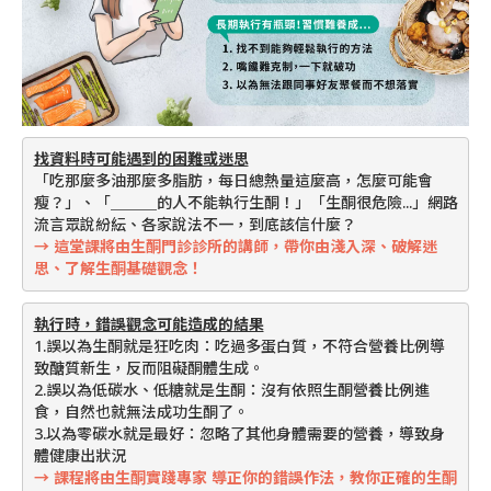
找資料時可能遇到的困難或迷思
「吃那麼多油那麼多脂肪，每日總熱量這麼高，怎麼可能會
瘦？」、「＿＿＿的人不能執行生酮！」「生酮很危險...」網路
流言眾說紛紜、各家說法不一，到底該信什麼？
→ 這堂課將由生酮門診診所的講師，帶你由淺入深、破解迷
思、了解生酮基礎觀念！
執行時，錯誤觀念可能造成的結果
1.誤以為生酮就是狂吃肉：吃過多蛋白質，不符合營養比例導
致醣質新生，反而阻礙酮體生成。
2.誤以為低碳水、低糖就是生酮：沒有依照生酮營養比例進
食，自然也就無法成功生酮了。
3.以為零碳水就是最好：忽略了其他身體需要的營養，導致身
體健康出狀況
→ 課程將由生酮實踐專家 導正你的錯誤作法，教你正確的生酮