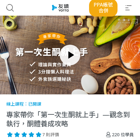
PPA帳號
合併
線上課程：
已開課
專家帶你「第一次生酮就上手」—觀念到
執行，酮體養成攻略
220
位學員
7 則評價