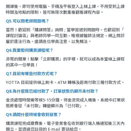
開課後，即可使用電腦、手機及平板登入上線上課，不用受到上課
時間及地點的限制，皆可無限次數重複觀看課程內容。
Q5.可以問老師問題嗎？
當然！歡迎到「
購課問答
」詢問 ; 當學習遇到問題時，也歡迎到「
課程討論區
」與老師同學一同互動，唯根據醫師法規定，網上問診
屬於違法行為，還請各位學員注意，以免觸法。
Q6.我要如何購買課程呢？
非常的簡單！點擊「立即購買」的字樣，就可以成為本堂線上課程
的其中一位學員！
Q7.目前有哪些付款方式呢？
YOTTA 目前提供線上刷卡、ATM 轉帳及超商付款三種付款方式。
Q8.為什麼我已經付款了，訂單狀態仍顯示未付款？
金流處理時間需等候5-15分鐘，待金流完成入帳後，系統中訂單狀
態將會從「未付款」轉變顯示為「已付款」。
Q9.請問什麼時候會收到發票？
購買課程完成繳費後，電子發票會在收到銀行端入帳通知後三天內
開立，並透過您註冊的 E-mail 寄送給您。