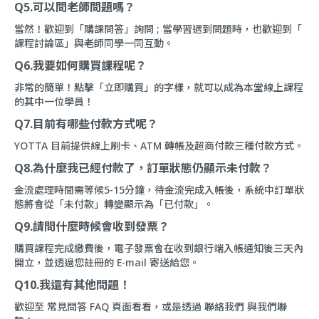
Q5.可以問老師問題嗎？
當然！歡迎到「
購課問答
」詢問 ; 當學習遇到問題時，也歡迎到「
課程討論區
」與老師同學一同互動。
Q6.我要如何購買課程呢？
非常的簡單！點擊「立即購買」的字樣，就可以成為本堂線上課程
的其中一位學員！
Q7.目前有哪些付款方式呢？
YOTTA 目前提供線上刷卡、ATM 轉帳及超商付款三種付款方式。
Q8.為什麼我已經付款了，訂單狀態仍顯示未付款？
金流處理時間需等候5-15分鐘，待金流完成入帳後，系統中訂單狀
態將會從「未付款」轉變顯示為「已付款」。
Q9.請問什麼時候會收到發票？
購買課程完成繳費後，電子發票會在收到銀行端入帳通知後三天內
開立，並透過您註冊的 E-mail 寄送給您。
Q10.我還有其他問題！
歡迎至
常見問答 FAQ
頁面看看，或是透過
聯絡我們
與我們聯