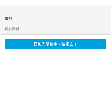
關於
關於我們
合作申請
已加入購物車，結帳去！
幫助
使用條款
聯絡我們
165 全民防騙網
追蹤
Facebook