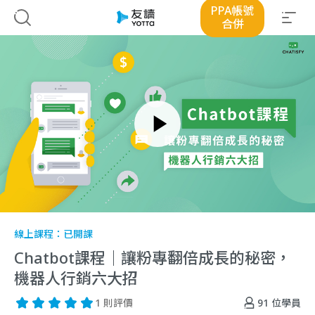
PPA帳號
合併
線上課程：
已開課
Chatbot課程｜讓粉專翻倍成長的秘密，
機器人行銷六大招
91
位學員
1 則評價