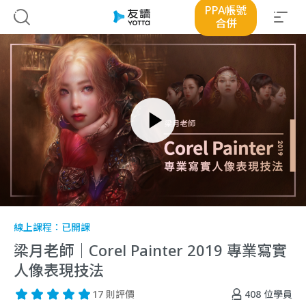
PPA帳號
合併
線上課程：
已開課
梁月老師｜Corel Painter 2019 專業寫實
人像表現技法
408
位學員
17 則評價