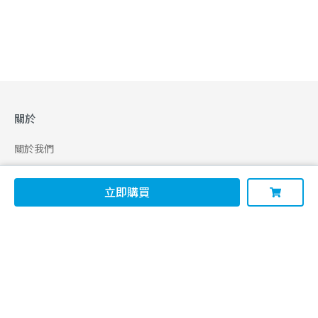
關於
關於我們
合作申請
立即購買
幫助
使用條款
聯絡我們
165 全民防騙網