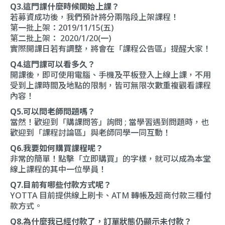
Q3.這門課什麼時候開始上課？
若募資成功後，我們預計將分兩階段上架課程！
第一批上架：2019/11/15(五)
第二批上架： 2020/1/20(一)
實際開課日若有調整，將會在「
課程公告區
」提醒大家！
Q4.這門課可以看多久？
開課後，即可使用電腦、手機及平板登入上線上課，不用
受到上課時間及地點的限制，皆可無限次數重複觀看課程
內容！
Q5.可以問老師問題嗎？
當然！歡迎到「
購課問答
」詢問 ; 當學習遇到問題時，也
歡迎到「
課程討論區
」與老師同學一同互動！
Q6.我要如何購買課程呢？
非常的簡單！點擊「立即購買」的字樣，就可以成為本堂
線上課程的其中一位學員！
Q7.目前有哪些付款方式呢？
YOTTA 目前提供線上刷卡、ATM 轉帳及超商付款三種付
款方式。
Q8.為什麼我已經付款了，訂單狀態仍顯示未付款？