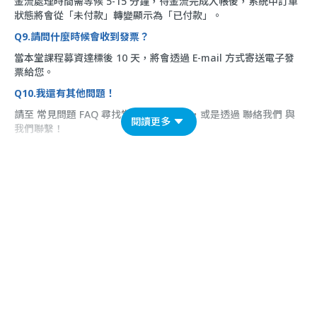
金流處理時間需等候 5-15 分鐘，待金流完成入帳後，系統中訂單
狀態將會從「未付款」轉變顯示為「已付款」。
Q9.請問什麼時候會收到發票？
當本堂課程募資達標後 10 天，將會透過 E-mail 方式寄送電子發
票給您。
Q10.我還有其他問題！
請至
常見問題 FAQ
尋找常見問題的答案，或是透過
聯絡我們
與
閱讀更多
我們聯繫！