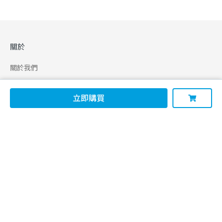
關於
關於我們
合作申請
立即購買
幫助
使用條款
聯絡我們
165 全民防騙網
追蹤