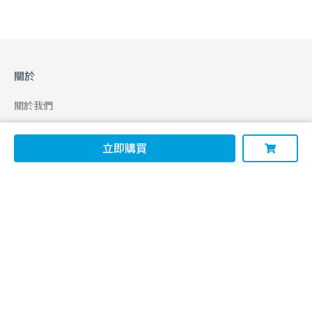
關於
關於我們
合作申請
立即購買
幫助
使用條款
聯絡我們
165 全民防騙網
追蹤