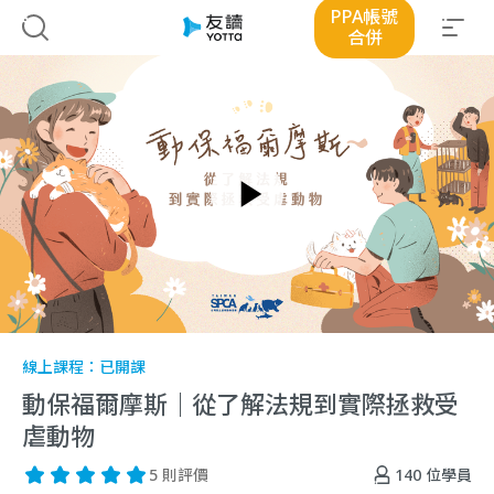
PPA帳號
合併
線上課程：
已開課
動保福爾摩斯｜從了解法規到實際拯救受
虐動物
140
位學員
5 則評價