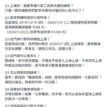
Q1.上課前，需要準備什麼工具與先備知識呢？
只要一顆想讓動物們都享有應有的福利的心就可以了！
Q2.募資預購時間到什麼時候？
這堂課在 2019/12/19 (四) ~ 2020/1/21 (二) 開放課程募資預購，
募資期間購課優惠 $588 元。
〔2020/1/22(三) 起將恢復原價 $1200 元〕
Q3.這門課什麼時候開始上課？
若募資成功後，我們預計將於 2020/5/7 (四) 上架課程，實際開課
日若有調整，將會在「
課程公告區
」提醒大家！
Q4.這門課可以看多久？
開課後，即可使用電腦、手機及平板登入上線上課，不用受到上課
時間及地點的限制，皆可無限次數重複觀看課程內容！
Q5.可以問老師問題嗎？
當然！歡迎到「
購課問答
」詢問 ; 當學習遇到問題時，也歡迎到「
課程討論區
」與老師同學一同互動！
Q6.我要如何購買課程呢？
非常的簡單！點擊「立即購買」的字樣，就可以成為本堂線上課程
的其中一位學員！
Q7.目前有哪些付款方式呢？