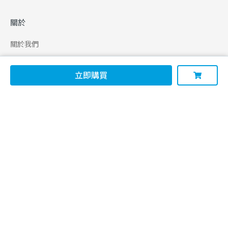
關於
關於我們
合作申請
立即購買
幫助
使用條款
聯絡我們
165 全民防騙網
追蹤
Facebook