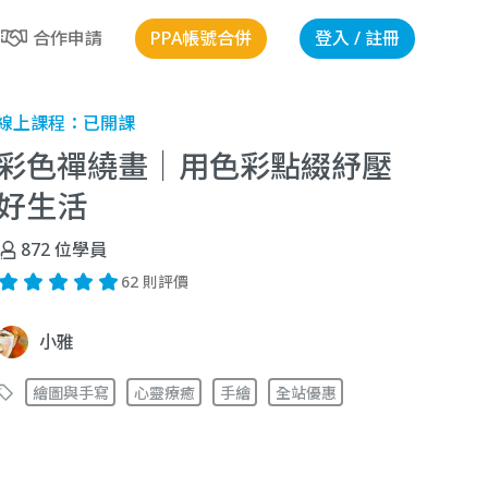
PPA帳號合併
登入 / 註冊
合作申請
線上課程：
已開課
彩色禪繞畫｜用色彩點綴紓壓
好生活
872
位學員
62 則評價
小雅
繪圖與手寫
心靈療癒
手繪
全站優惠