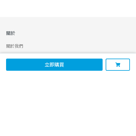
關於
關於我們
合作申請
立即購買
幫助
使用條款
聯絡我們
165 全民防騙網
追蹤