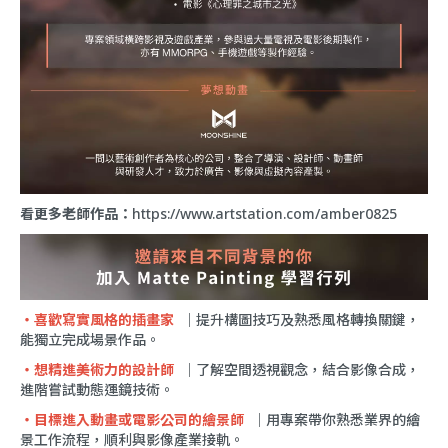
看更多老師作品：
https://www.artstation.com/amber0825
・喜歡寫實風格的插畫家
｜提升構圖技巧及熟悉風格轉換關鍵，
能獨立完成場景作品。
・
想精進美術力的設計師
｜了解空間透視觀念，結合影像合成，
進階嘗試動態運鏡技術。
・
目標進入動畫或電影公司的繪景師
｜用專案帶你熟悉業界的繪
景工作流程，順利與影像產業接軌。