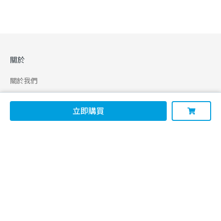
關於
關於我們
合作申請
立即購買
幫助
使用條款
聯絡我們
165 全民防騙網