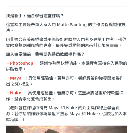
我是新手，適合學習這堂課嗎？
這堂課主要是帶領大家入門 Matte Painting 的工作流程與製作方
法。
因此適合有美術插畫或平面設計經驗的入門者及專業工作者，帶你
實際發想兩種風格的專案，最後完成動態的未來科幻場景畫面。
加入這堂課前，我需要先熟悉軟體操作嗎？
・Photoshop
｜建議你熟悉軟體功能，本課程會直接進入進階的
拼貼教學。
・
Maya
｜具使用經驗佳，若無亦可，老師將帶你從零開始製作
出 2.5D 模型。
・
Nuke
｜具使用經驗佳，若無亦可，這堂課將著重於跨軟體操
作，整合素材並合成輸出。
（老師會在課程中補充 Maya 和 Nuke 的介面操作線上學習資
源；若你想製作影像場景但不熟悉 Maya 和 Nuke，也歡迎加入本
課程噢。）