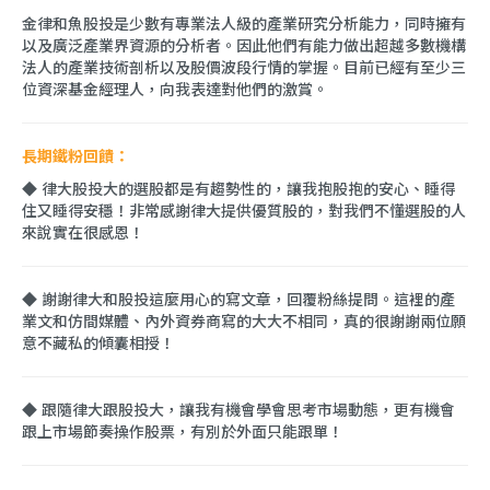
金律和魚股投是少數有專業法人級的產業研究分析能力，同時擁有
以及廣泛產業界資源的分析者。因此他們有能力做出超越多數機構
法人的產業技術剖析以及股價波段行情的掌握。目前已經有至少三
位資深基金經理人，向我表達對他們的激賞。
長期鐵粉回饋：
◆ 律大股投大的選股都是有趨勢性的，讓我抱股抱的安心、睡得
住又睡得安穩！非常感謝律大提供優質股的，對我們不懂選股的人
來說實在很感恩！
◆ 謝謝律大和股投這麼用心的寫文章，回覆粉絲提問。這裡的產
業文和仿間媒體、內外資券商寫的大大不相同，真的很謝謝兩位願
意不藏私的傾囊相授！
◆ 跟隨律大跟股投大，讓我有機會學會思考市場動態，更有機會
跟上市場節奏操作股票，有別於外面只能跟單！