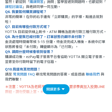
當然！歡迎到「
購課問答
」詢問 ; 當學習遇到問題時，也歡迎到「
課程討論區
」與老師同學一同互動。
Q6. 我要如何購買課程呢？
非常的簡單！在你的右手邊有「立即購買」的字樣，點進去就對
啦！
Q7. 目前有哪些付款方式呢？
YOTTA 目前提供線上刷卡、ATM 轉帳及超商付款三種付款方式。
Q8. 為什麼我已經付款了，訂單狀態仍顯示未付款？
金流處理時間需等候 5-15 分鐘，待金流完成入帳後，系統中訂單
狀態將會從「未付款」轉變顯示為「已付款」。
Q9. 請問什麼時候會收到發票？
購課成功後，ezPay電子發票平台會協助 YOTTA 開立電子發票，
並寄至你付款時留下的電子信箱。
Q10.我還有其他問題！
請至
常見問題 FAQ
尋找常見問題的答案，或是透過
聯絡我們
與
我們聯繫！
＊注意：YOTTA及老師不會以課程名義，要求學員加入投資LINE
閱讀更多
群組，請勿受騙上當。＊