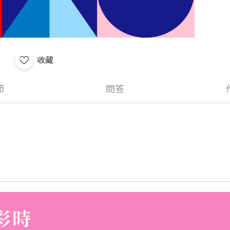
收藏
節
問答