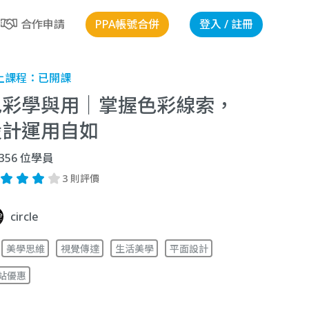
PPA帳號合併
登入 / 註冊
合作申請
上課程：
已開課
色彩學與用｜掌握色彩線索，
設計運用自如
356
位學員
3 則評價
circle
美學思維
視覺傳達
生活美學
平面設計
站優惠