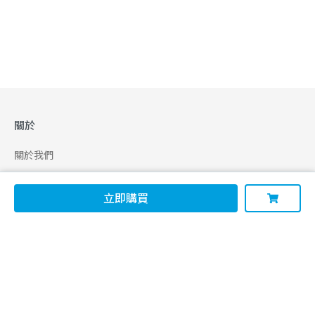
關於
關於我們
合作申請
立即購買
幫助
使用條款
聯絡我們
165 全民防騙網