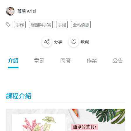
班鳩 Ariel
手作
繪圖與手寫
手繪
全站優惠
分享
收藏
介紹
章節
問答
作業
公告
課程介紹