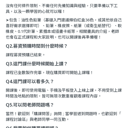
沒有任何條件限制、不需任何先備知識與經驗，只要準備以下工
具，以及一顆學習的心就可以囉！
➤包含：油性色鉛筆（基礎入門建議輝伯紅盒36色，或其他依自己
喜好需求選擇即可）、鉛筆、橡皮擦、紙筆（或衛生紙替代）、軟
橡皮、0.1代針筆、素描本或插畫卡紙等，相關畫具的介紹，老師
也會在正式課程和大家說明，也可以開課後再準備喔！
Q2.募資預購時間到什麼時候？
課程募資預購已結束。
Q3.這門課什麼時候開始上課？
課程已全數製作完畢，現在購買即可開始上課囉！
Q4.這門課可以看多久？
開課後，即可使用電腦、手機及平板登入上線上課，不用受到上課
時間及地點的限制，皆可無限次數重複觀看課程內容。
Q5.可以問老師問題嗎？
當然！歡迎到「
購課問答
」詢問 ; 當學習遇到問題時，也歡迎到「
課程討論區
」與老師同學一同互動。