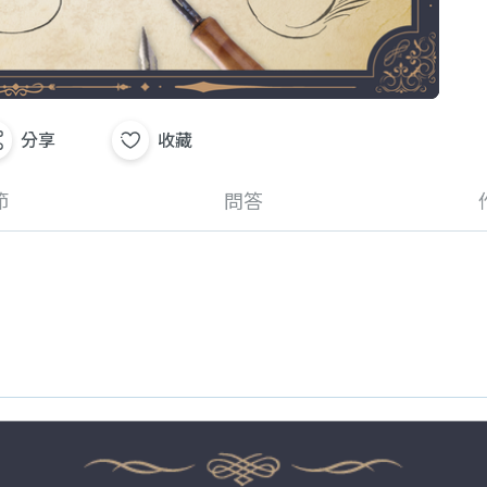
分享
收藏
節
問答