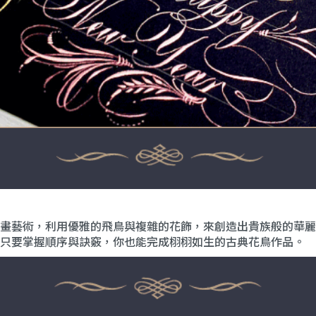
畫藝術，利用優雅的飛鳥與複雜的花飾，來創造出貴族般的華麗
只要掌握順序與訣竅，你也能完成栩栩如生的古典花鳥作品。