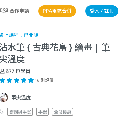
PPA帳號合併
登入 / 註冊
合作申請
線上課程：
已開課
沾水筆 { 古典花鳥 } 繪畫 | 筆
尖溫度
877
位學員
16 則評價
筆尖溫度
繪圖與手寫
手繪
全站優惠