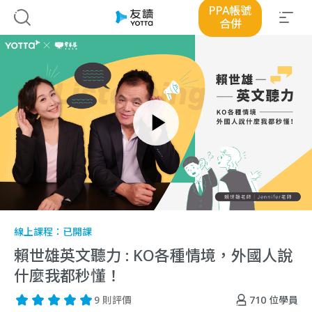
PPA帳號
合併
線上課程：
已開課
賴世雄英文聽力 : KO各種情境，外國人說
什麼我都秒懂！
710
位學員
9 則評價