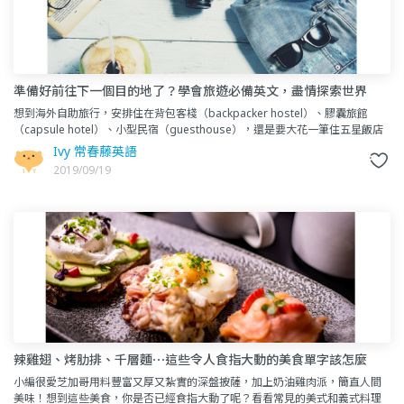
準備好前往下一個目的地了？學會旅遊必備英文，盡情探索世界
吧！
想到海外自助旅行，安排住在背包客棧（backpacker hostel）、膠囊旅館
（capsule hotel）、小型民宿（guesthouse），還是要大花一筆住五星飯店
（five-star hot
Ivy 常春藤英語
2019/09/19
辣雞翅、烤肋排、千層麵⋯這些令人食指大動的美食單字該怎麼
說？
小編很愛芝加哥用料豐富又厚又紮實的深盤披薩，加上奶油雞肉派，簡直人間
美味！想到這些美食，你是否已經食指大動了呢？看看常見的美式和義式料理