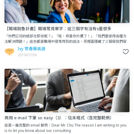
【職場脫魯計畫】職場常見單字：這三個字有沒有s差很多
「你們公司的總部在那兒呢？」「哇，恭喜你升遷了！」「我們要使用各種方
法解決問題！」這些都是職場中很常用到的說法，而裡面隱藏了三個很我們很
常用錯的英文單字。總部 headquarters v
Ivy 常春藤英語
2019/07/09
商用 e-mail 下筆 so easy（3）：信末格式（含完整範例）
這是一篇完整的 email 範例：Dear Mr. Chu:The reason I am writing to you
is to let you know about our consulting