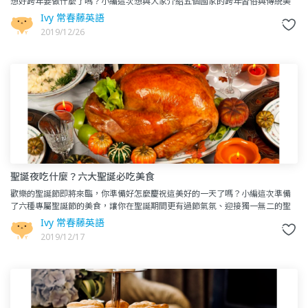
想好跨年要做什麼了嗎？小編這次想與大家介紹五個國家的跨年習俗與傳統美
食，在台灣聽跨年演唱會、看煙火之外，也能看看其他國家的人是怎麼度
Ivy 常春藤英語
2019/12/26
聖誕夜吃什麼？六大聖誕必吃美食
歡樂的聖誕節即將來臨，你準備好怎麼慶祝這美好的一天了嗎？小編這次準備
了六種專屬聖誕節的美食，讓你在聖誕期間更有過節氣氛、迎接獨一無二的聖
誕大餐！一起來看看吧！Yule log 聖誕樹幹蛋糕
Ivy 常春藤英語
2019/12/17