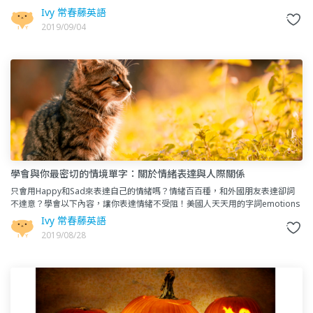
（American Food & Italian Food），包
Ivy 常春藤英語
2019/09/04
學會與你最密切的情境單字：關於情緒表達與人際關係
只會用Happy和Sad來表達自己的情緒嗎？情緒百百種，和外國朋友表達卻詞
不達意？學會以下內容，讓你表達情緒不受阻！美國人天天用的字詞emotions
n. 情緒joyful a. 歡樂的confus
Ivy 常春藤英語
2019/08/28