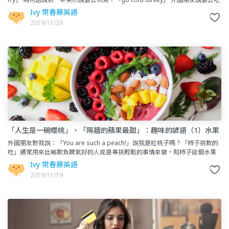
冷
Ivy 常春藤英語
2019/11/29
「人生是一碗櫻桃」、「隔牆的蘋果最甜」：趣味的諺語（1）水果
篇
外國朋友對我說：「You are such a peach!」說我是粒桃子嗎？「柿子挑軟的
吃」通常用來比喻欺負脾氣好的人或是專挑輕鬆的事情來做，和柿子這個水果
本身沒有直接關係。英文中也有許多含有水果的
Ivy 常春藤英語
2019/11/19