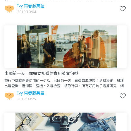
小知識為題，帶你一步步從登機、住宿、在地人旅遊中了解會應用到的詞
Ivy 常春藤英語
2019/10/04
出國前一天，你需要知道的實用英文句型
旅行中臨時需要使用的一句話，出國前一天，看這篇準沒錯！到機場後，辦理
出境登機、過海關、登機、入境檢查、領取行李，所有好用句子這篇讀完一網
打盡。讀完這篇，將到目的地前的實用英文例句全看過一遍，到了現場就
Ivy 常春藤英語
2019/09/25