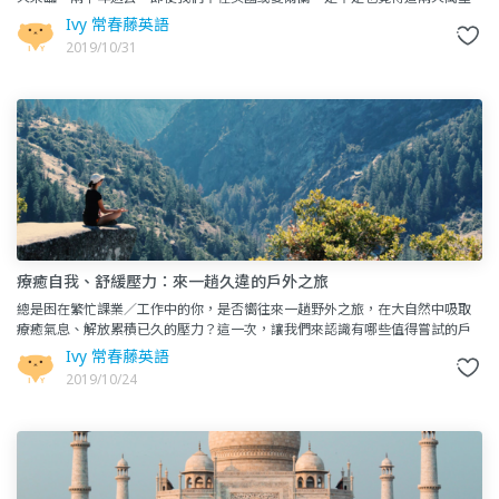
節的氣味飄盪在入冬的巷弄中？為什麼「不給糖就搗蛋」？「Tr
Ivy 常春藤英語
2019/10/31
療癒自我、舒緩壓力：來一趟久違的戶外之旅
總是困在繁忙課業／工作中的你，是否嚮往來一趟野外之旅，在大自然中吸取
療癒氣息、解放累積已久的壓力？這一次，讓我們來認識有哪些值得嘗試的戶
外運動，也可以好好計畫一下你的假期喔！美國人天天用的字詞lake
Ivy 常春藤英語
2019/10/24