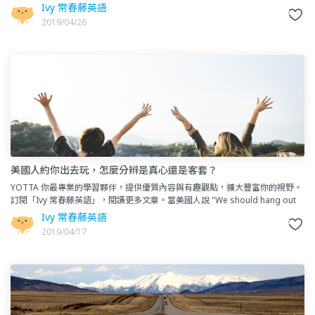
Ivy 常春藤英語
2019/04/26
美國人約你出去玩，怎麼分辨是真心還是客套？
YOTTA 你最專業的學習夥伴，提供優質內容與有趣觀點，擴大豐富你的視野。
訂閱「Ivy 常春藤英語」，閱讀更多文章。當美國人說 "We should hang out
sometime."（我們應該找
Ivy 常春藤英語
2019/04/17