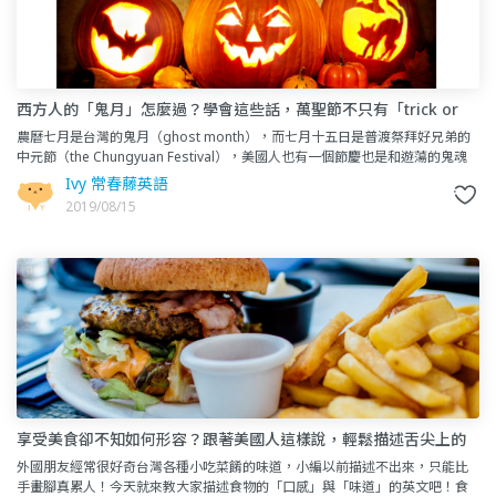
西方人的「鬼月」怎麼過？學會這些話，萬聖節不只有「trick or
treat」
農曆七月是台灣的鬼月（ghost month），而七月十五日是普渡祭拜好兄弟的
中元節（the Chungyuan Festival），美國人也有一個節慶也是和遊蕩的鬼魂
相關——
Ivy 常春藤英語
2019/08/15
享受美食卻不知如何形容？跟著美國人這樣說，輕鬆描述舌尖上的
好滋味
外國朋友經常很好奇台灣各種小吃菜餚的味道，小編以前描述不出來，只能比
手畫腳真累人！今天就來教大家描述食物的「口感」與「味道」的英文吧！食