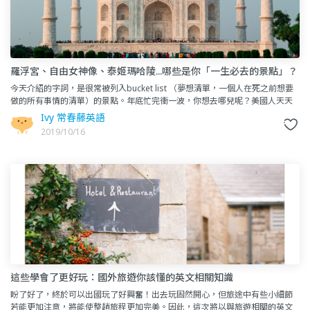
羅浮宮、自由女神像、泰姬瑪哈陵...哪些是你「一生必去的景點」？
今天介紹的字詞，是很常被列入bucket list （夢想清單，一個人在死之前想要
做的所有事情的清單）的景點。年底忙完衝一波，你想去哪兒呢？美國人天天
用的字詞必去旅遊景點 Must-See Touri
Ivy 常春藤英語
2019/10/16
這些學會了更好玩：國外旅遊你該懂的英文相關知識
盼了好了，終於可以出國玩了好興奮！出去玩固然開心，但旅途中有些小細節
若能更加注意，將能使整趟旅程更加完美。因此，這次將以與旅遊相關的英文