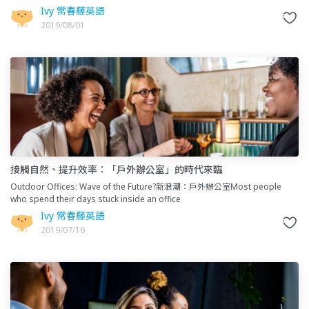
物的滋味，美國人都這樣說描述味道 The sauce
Ivy 常春藤英語
2019/08/01
接觸自然、提升效率：「戶外辦公室」的時代來臨
Outdoor Offices: Wave of the Future?新浪潮：戶外辦公室Most people
who spend their days stuck inside an office
Ivy 常春藤英語
2019/07/16