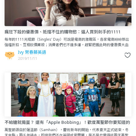
瘋狂下殺的優惠價、抵擋不住的購物慾：逼人買到剁手的1111
每年的1111光棍節（Singles' Day）可說是電商的激戰區，各家電商紛紛祭出
強檔折扣、互相砍價廝殺；消費者們也不遑多讓，趕緊把握此時的優惠價大血
拼一番，一不小心就買到剁手手。小編已經列
Ivy 常春藤英語
2019/11/11
不給糖就搗蛋？ 還有「Apple Bobbing」！歡度萬聖節你要知道的
傳說與習俗
萬聖節源自於薩溫節（Samhain），慶祝新年的開始，代表夏天正式結束，冬
天來臨。兩千年過去，即使我們不在英國或愛爾蘭，是不是也覺得這兩天萬聖