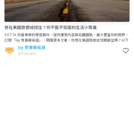
想在美國旅遊或短住？你不能不知道的生活小常識
YOTTA 你最專業的學習夥伴，提供優質內容與有趣觀點，擴大豐富你的視野。
訂閱「Ivy 常春藤英語」，閱讀更多文章。你想在美國旅遊或短期居住嗎？以下
幾點，非常非常實用，千萬要知道喔！居家生活美國人浴室
Ivy 常春藤英語
2019/04/11