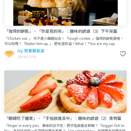
「強悍的餅乾」、「你是我的茶」：趣味的諺語（3）下午茶篇
「Chicken out. 」 可不是小雞跑出去！「tough cookie. 」強悍的餅乾是啥，
可以吃嗎？「Butter him up. 」 把他塗奶油？What ?「You are my cup
Ivy 常春藤英語
2019/12/10
「眼睛吃了糖果」、「手指放進派中」：趣味的諺語（2）食物篇
「finger in every pie」 美味的派不吃，把手指放進去幹嘛？「bigger fish to
fry」 為何話說到一半突然說要去煎魚？「go cold turkey」 外國朋友說要去吃